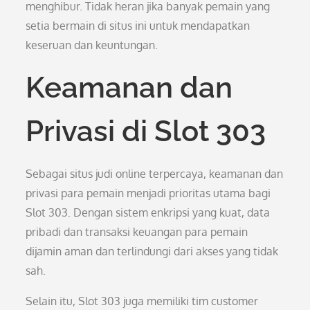
menghibur. Tidak heran jika banyak pemain yang
setia bermain di situs ini untuk mendapatkan
keseruan dan keuntungan.
Keamanan dan
Privasi di Slot 303
Sebagai situs judi online terpercaya, keamanan dan
privasi para pemain menjadi prioritas utama bagi
Slot 303. Dengan sistem enkripsi yang kuat, data
pribadi dan transaksi keuangan para pemain
dijamin aman dan terlindungi dari akses yang tidak
sah.
Selain itu, Slot 303 juga memiliki tim customer