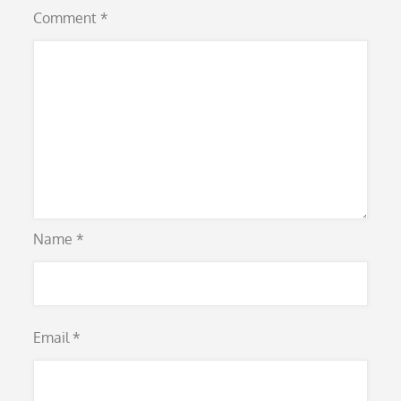
Comment
*
Name
*
Email
*