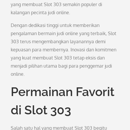
yang membuat Slot 303 semakin populer di
kalangan pecinta judi online.
Dengan dedikasi tinggi untuk memberikan
pengalaman bermain judi online yang terbaik, Slot
303 terus mengembangkan layanannya demi
kepuasan para membernya. Inovasi dan komitmen
yang kuat membuat Slot 303 tetap eksis dan
menjadi pilihan utama bagi para penggemar judi
online.
Permainan Favorit
di Slot 303
Salah satu hal yang membuat Slot 303 begitu