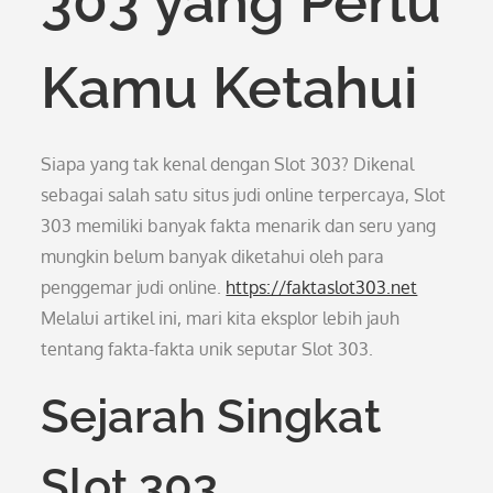
303 yang Perlu
Kamu Ketahui
Siapa yang tak kenal dengan Slot 303? Dikenal
sebagai salah satu situs judi online terpercaya, Slot
303 memiliki banyak fakta menarik dan seru yang
mungkin belum banyak diketahui oleh para
penggemar judi online.
https://faktaslot303.net
Melalui artikel ini, mari kita eksplor lebih jauh
tentang fakta-fakta unik seputar Slot 303.
Sejarah Singkat
Slot 303