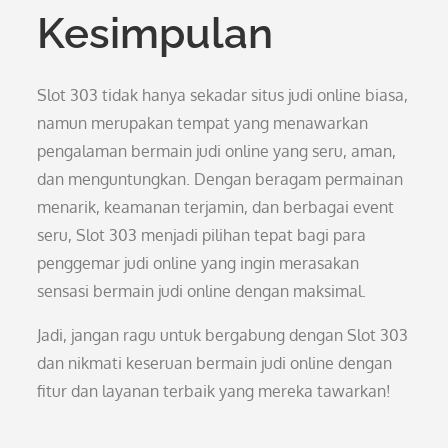
Kesimpulan
Slot 303 tidak hanya sekadar situs judi online biasa,
namun merupakan tempat yang menawarkan
pengalaman bermain judi online yang seru, aman,
dan menguntungkan. Dengan beragam permainan
menarik, keamanan terjamin, dan berbagai event
seru, Slot 303 menjadi pilihan tepat bagi para
penggemar judi online yang ingin merasakan
sensasi bermain judi online dengan maksimal.
Jadi, jangan ragu untuk bergabung dengan Slot 303
dan nikmati keseruan bermain judi online dengan
fitur dan layanan terbaik yang mereka tawarkan!