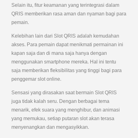
Selain itu, fitur keamanan yang terintegrasi dalam
QRIS memberikan rasa aman dan nyaman bagi para
pemain.
Kelebihan lain dari Slot QRIS adalah kemudahan
akses. Para pemain dapat menikmati permainan ini
kapan saja dan di mana saja hanya dengan
menggunakan smartphone mereka. Hal ini tentu
saja memberikan fleksibilitas yang tinggi bagi para
penggemar slot online.
Sensasi yang dirasakan saat bermain Slot QRIS
juga tidak kalah seru. Dengan berbagai tema
menarik, efek suara yang menghibur, dan animasi
yang memukau, setiap putaran slot akan terasa
menyenangkan dan mengasyikkan.