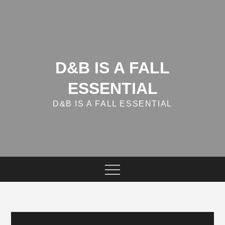
Skip
to
content
D&B IS A FALL
ESSENTIAL
D&B IS A FALL ESSENTIAL