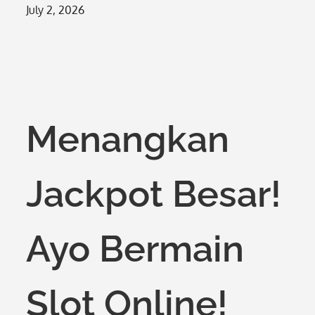
Posted
July 2, 2026
on
Menangkan
Jackpot Besar!
Ayo Bermain
Slot Online!