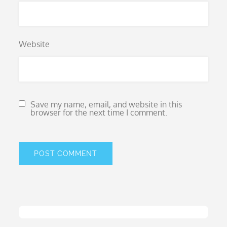
Website
Save my name, email, and website in this
browser for the next time I comment.