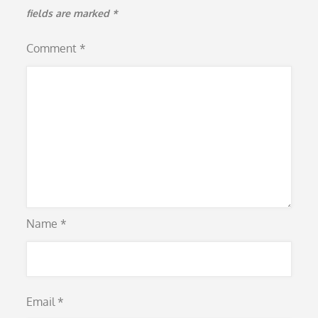
fields are marked
*
Comment
*
Name
*
Email
*