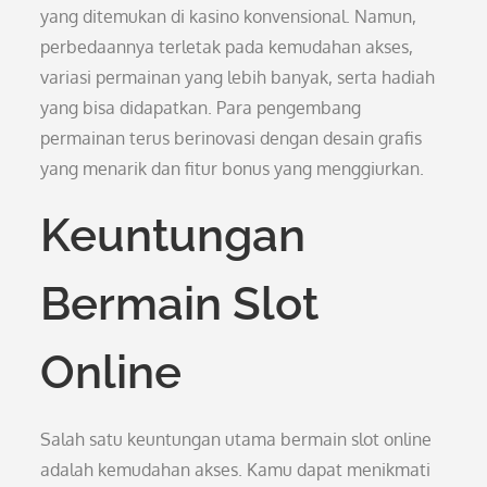
yang ditemukan di kasino konvensional. Namun,
perbedaannya terletak pada kemudahan akses,
variasi permainan yang lebih banyak, serta hadiah
yang bisa didapatkan. Para pengembang
permainan terus berinovasi dengan desain grafis
yang menarik dan fitur bonus yang menggiurkan.
Keuntungan
Bermain Slot
Online
Salah satu keuntungan utama bermain slot online
adalah kemudahan akses. Kamu dapat menikmati