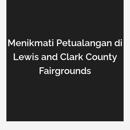
Menikmati Petualangan di
Lewis and Clark County
Fairgrounds