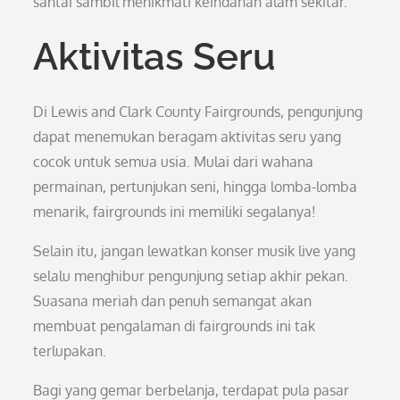
santai sambil menikmati keindahan alam sekitar.
Aktivitas Seru
Di Lewis and Clark County Fairgrounds, pengunjung
dapat menemukan beragam aktivitas seru yang
cocok untuk semua usia. Mulai dari wahana
permainan, pertunjukan seni, hingga lomba-lomba
menarik, fairgrounds ini memiliki segalanya!
Selain itu, jangan lewatkan konser musik live yang
selalu menghibur pengunjung setiap akhir pekan.
Suasana meriah dan penuh semangat akan
membuat pengalaman di fairgrounds ini tak
terlupakan.
Bagi yang gemar berbelanja, terdapat pula pasar