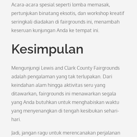
Acara-acara spesial seperti lomba memasak,
pertunjukan binatang eksotis, dan workshop kreatif
seringkali diadakan di fairgrounds ini, menambah
keseruan kunjungan Anda ke tempat ini.
Kesimpulan
Mengunjungi Lewis and Clark County Fairgrounds
adalah pengalaman yang tak terlupakan. Dari
keindahan alam hingga aktivitas seru yang
ditawarkan, fairgrounds ini menawarkan segala
yang Anda butuhkan untuk menghabiskan waktu
yang menyenangkan di tengah kesibukan sehari-
hari.
Jadi, jangan ragu untuk merencanakan perjalanan