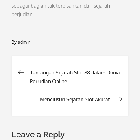
sebagai bagian tak terpisahkan dari sejarah
perjudian.
By
admin
Post
Tantangan Sejarah Slot 88 dalam Dunia
Perjudian Online
navigation
Menelusuri Sejarah Slot Akurat
Leave a Reply