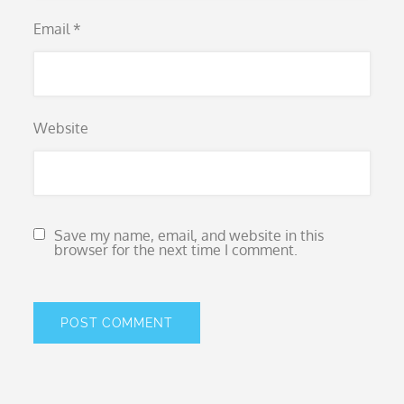
Email
*
Website
Save my name, email, and website in this
browser for the next time I comment.