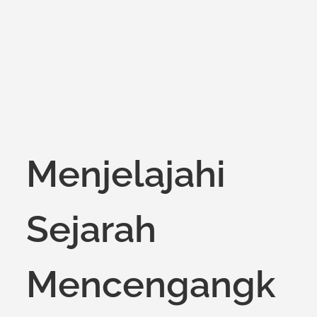
Menjelajahi
Sejarah
Mencengangk