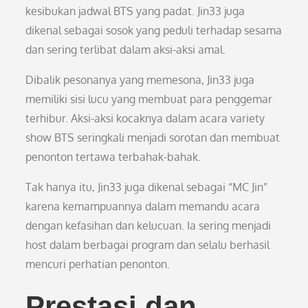
kesibukan jadwal BTS yang padat. Jin33 juga
dikenal sebagai sosok yang peduli terhadap sesama
dan sering terlibat dalam aksi-aksi amal.
Dibalik pesonanya yang memesona, Jin33 juga
memiliki sisi lucu yang membuat para penggemar
terhibur. Aksi-aksi kocaknya dalam acara variety
show BTS seringkali menjadi sorotan dan membuat
penonton tertawa terbahak-bahak.
Tak hanya itu, Jin33 juga dikenal sebagai “MC Jin”
karena kemampuannya dalam memandu acara
dengan kefasihan dan kelucuan. Ia sering menjadi
host dalam berbagai program dan selalu berhasil
mencuri perhatian penonton.
Prestasi dan