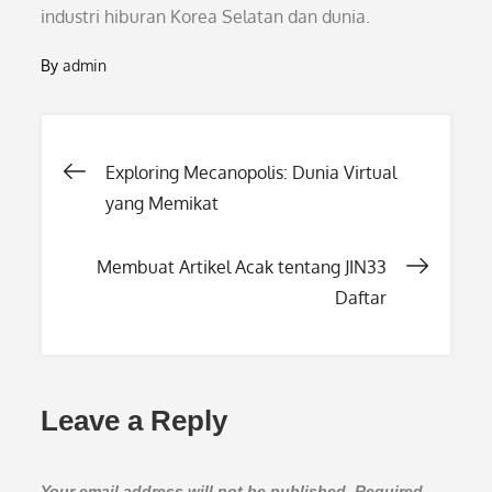
industri hiburan Korea Selatan dan dunia.
By
admin
Post
Exploring Mecanopolis: Dunia Virtual
yang Memikat
navigation
Membuat Artikel Acak tentang JIN33
Daftar
Leave a Reply
Your email address will not be published.
Required