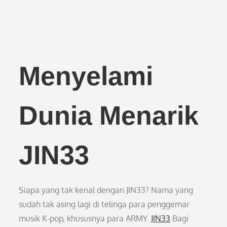
Menyelami
Dunia Menarik
JIN33
Siapa yang tak kenal dengan JIN33? Nama yang
sudah tak asing lagi di telinga para penggemar
musik K-pop, khususnya para ARMY.
JIN33
Bagi