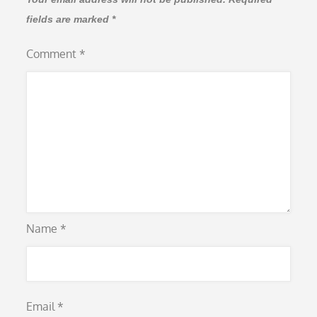
fields are marked
*
Comment
*
Name
*
Email
*