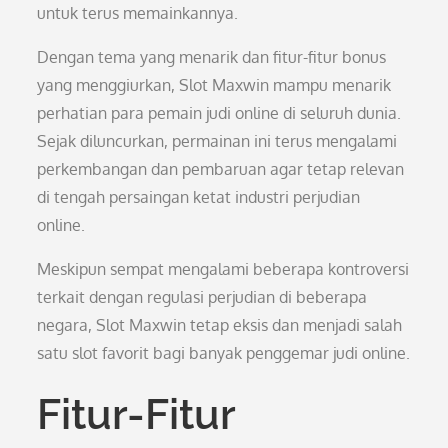
untuk terus memainkannya.
Dengan tema yang menarik dan fitur-fitur bonus
yang menggiurkan, Slot Maxwin mampu menarik
perhatian para pemain judi online di seluruh dunia.
Sejak diluncurkan, permainan ini terus mengalami
perkembangan dan pembaruan agar tetap relevan
di tengah persaingan ketat industri perjudian
online.
Meskipun sempat mengalami beberapa kontroversi
terkait dengan regulasi perjudian di beberapa
negara, Slot Maxwin tetap eksis dan menjadi salah
satu slot favorit bagi banyak penggemar judi online.
Fitur-Fitur