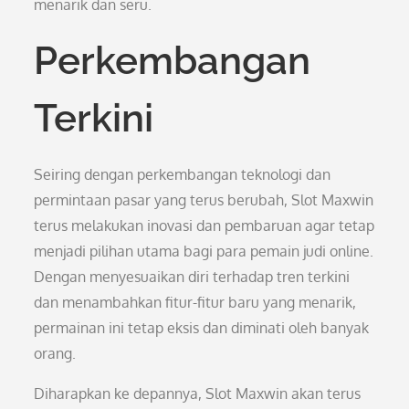
menarik dan seru.
Perkembangan
Terkini
Seiring dengan perkembangan teknologi dan
permintaan pasar yang terus berubah, Slot Maxwin
terus melakukan inovasi dan pembaruan agar tetap
menjadi pilihan utama bagi para pemain judi online.
Dengan menyesuaikan diri terhadap tren terkini
dan menambahkan fitur-fitur baru yang menarik,
permainan ini tetap eksis dan diminati oleh banyak
orang.
Diharapkan ke depannya, Slot Maxwin akan terus