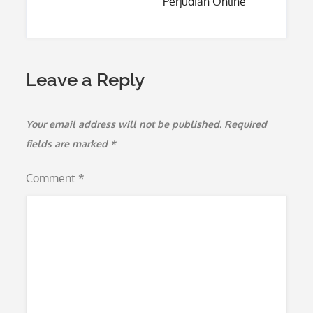
Perjudian Online
Leave a Reply
Your email address will not be published.
Required
fields are marked
*
Comment
*