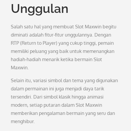
Unggulan
Salah satu hal yang membuat Slot Maxwin begitu
diminati adalah fitur-fitur unggulannya. Dengan
RTP (Return to Player) yang cukup tinggi, pemain
memiliki peluang yang baik untuk memenangkan
hadiah-hadiah menarik ketika bermain Slot
Maxwin.
Selain itu, variasi simbol dan tema yang digunakan
dalam permainan ini juga menjadi daya tarik
tersendiri. Dari simbol klasik hingga animasi
modern, setiap putaran dalam Slot Maxwin
memberikan pengalaman bermain yang seru dan
menghibur.