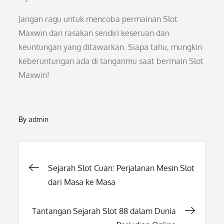
Jangan ragu untuk mencoba permainan Slot
Maxwin dan rasakan sendiri keseruan dan
keuntungan yang ditawarkan. Siapa tahu, mungkin
keberuntungan ada di tanganmu saat bermain Slot
Maxwin!
By
admin
Post
Sejarah Slot Cuan: Perjalanan Mesin Slot
dari Masa ke Masa
navigation
Tantangan Sejarah Slot 88 dalam Dunia