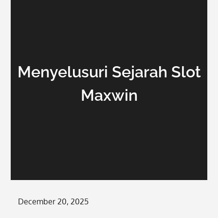
Menyelusuri Sejarah Slot
Maxwin
Posted
December 20, 2025
on