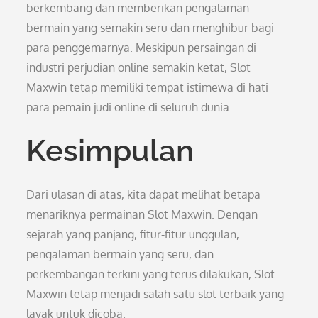
berkembang dan memberikan pengalaman
bermain yang semakin seru dan menghibur bagi
para penggemarnya. Meskipun persaingan di
industri perjudian online semakin ketat, Slot
Maxwin tetap memiliki tempat istimewa di hati
para pemain judi online di seluruh dunia.
Kesimpulan
Dari ulasan di atas, kita dapat melihat betapa
menariknya permainan Slot Maxwin. Dengan
sejarah yang panjang, fitur-fitur unggulan,
pengalaman bermain yang seru, dan
perkembangan terkini yang terus dilakukan, Slot
Maxwin tetap menjadi salah satu slot terbaik yang
layak untuk dicoba.