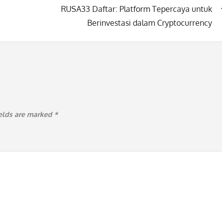
RUSA33 Daftar: Platform Tepercaya untuk
Berinvestasi dalam Cryptocurrency
ields are marked
*