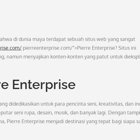
ahwa di dunia maya terdapat sebuah situs web yang sangat
rise.com/
pierreenterprise.com/”>Pierre Enterprise? Situs ini
ng, namun menyajikan konten-konten yang patut untuk diekspl
re Enterprise
ang didedikasikan untuk para pencinta seni, kreativitas, dan in
utar seni rupa, desain, musik, dan banyak lagi. Dengan tamp
Pierre Enterprise menjadi destinasi yang tepat bagi siapa s