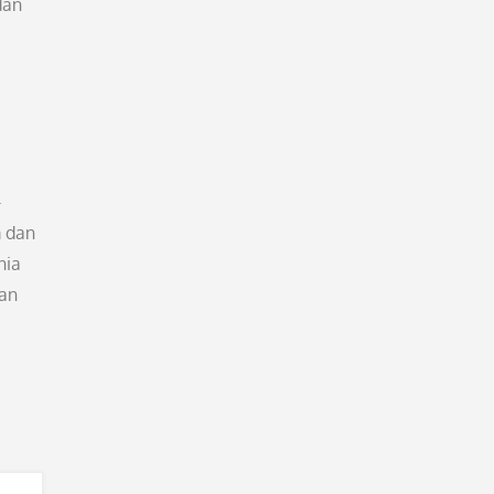
dan
-
m dan
nia
kan