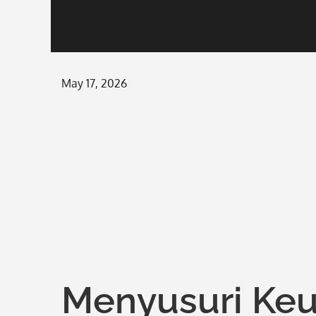
Posted
May 17, 2026
on
Menyusuri Keu