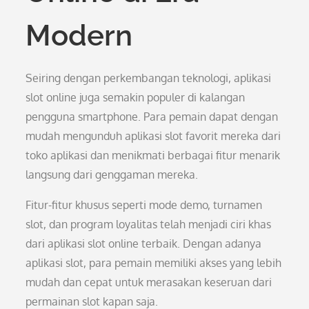
Modern
Seiring dengan perkembangan teknologi, aplikasi
slot online juga semakin populer di kalangan
pengguna smartphone. Para pemain dapat dengan
mudah mengunduh aplikasi slot favorit mereka dari
toko aplikasi dan menikmati berbagai fitur menarik
langsung dari genggaman mereka.
Fitur-fitur khusus seperti mode demo, turnamen
slot, dan program loyalitas telah menjadi ciri khas
dari aplikasi slot online terbaik. Dengan adanya
aplikasi slot, para pemain memiliki akses yang lebih
mudah dan cepat untuk merasakan keseruan dari
permainan slot kapan saja.