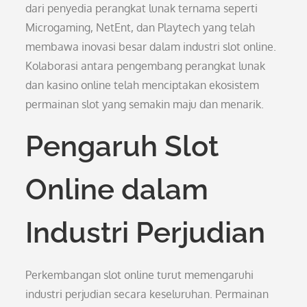
dari penyedia perangkat lunak ternama seperti
Microgaming, NetEnt, dan Playtech yang telah
membawa inovasi besar dalam industri slot online.
Kolaborasi antara pengembang perangkat lunak
dan kasino online telah menciptakan ekosistem
permainan slot yang semakin maju dan menarik.
Pengaruh Slot
Online dalam
Industri Perjudian
Perkembangan slot online turut memengaruhi
industri perjudian secara keseluruhan. Permainan