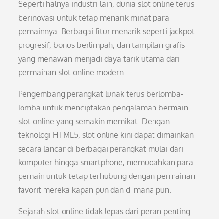
Seperti halnya industri lain, dunia slot online terus
berinovasi untuk tetap menarik minat para
pemainnya. Berbagai fitur menarik seperti jackpot
progresif, bonus berlimpah, dan tampilan grafis
yang menawan menjadi daya tarik utama dari
permainan slot online modern.
Pengembang perangkat lunak terus berlomba-
lomba untuk menciptakan pengalaman bermain
slot online yang semakin memikat. Dengan
teknologi HTML5, slot online kini dapat dimainkan
secara lancar di berbagai perangkat mulai dari
komputer hingga smartphone, memudahkan para
pemain untuk tetap terhubung dengan permainan
favorit mereka kapan pun dan di mana pun.
Sejarah slot online tidak lepas dari peran penting