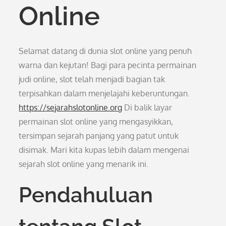
Online
Selamat datang di dunia slot online yang penuh
warna dan kejutan! Bagi para pecinta permainan
judi online, slot telah menjadi bagian tak
terpisahkan dalam menjelajahi keberuntungan.
https://sejarahslotonline.org
Di balik layar
permainan slot online yang mengasyikkan,
tersimpan sejarah panjang yang patut untuk
disimak. Mari kita kupas lebih dalam mengenai
sejarah slot online yang menarik ini.
Pendahuluan