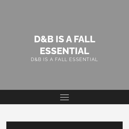
Skip
to
content
D&B IS A FALL
ESSENTIAL
D&B IS A FALL ESSENTIAL