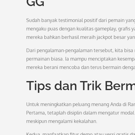
GG
Sudah banyak testimonial positif dari pemain y
mengaku puas dengan kualitas gameplay, grafis 
mereka bahkan berhasil meraih jackpot besar ya
Dari pengalaman-pengalaman tersebut, kita bis
permainan biasa. Ia mampu menciptakan kesempa
mereka berani mencoba dan terus bermain denga
Tips dan Trik Be
Untuk meningkatkan peluang menang Anda di Ran
Pertama, tetaplah disiplin dalam mengatur moda
meskipun mengalami kekalahan.
Kedua, manfaatkan fitur demo atau versi gratis 