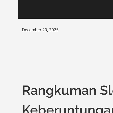
Posted
December 20, 2025
on
Rangkuman Sl
Keberuntungan