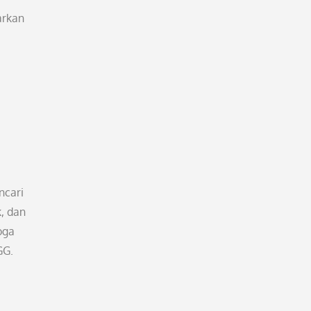
arkan
ncari
, dan
oga
GG.