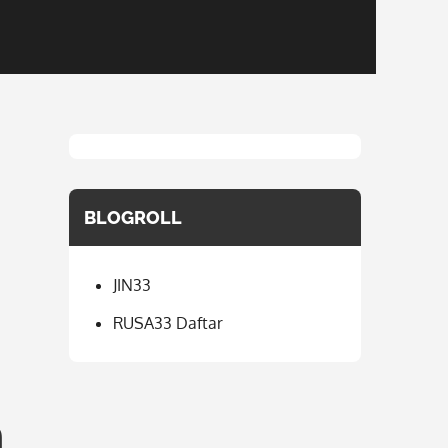
BLOGROLL
JIN33
RUSA33 Daftar
n