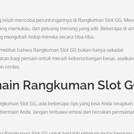
ang telah mencoba peruntungannya di Rangkuman Slot GG. Mer
yang memukau, dan peluang menang yang adil. Beberapa di an
ng mengubah hidup mereka secara tiba-tiba.
a melihat bahwa Rangkuman Slot GG bukan hanya sekadar
tan bagi pemain untuk meraih keberuntungan besar, asalkan
n cerdas.
rmain Rangkuman Slot 
gkuman Slot GG, ada beberapa tips yang bisa Anda terapkan.
l bermain Anda. Jangan terbawa emosi dan teruskan permaina
dari Rangkuman Slot GG untuk berlatih sebelum mulai bermain