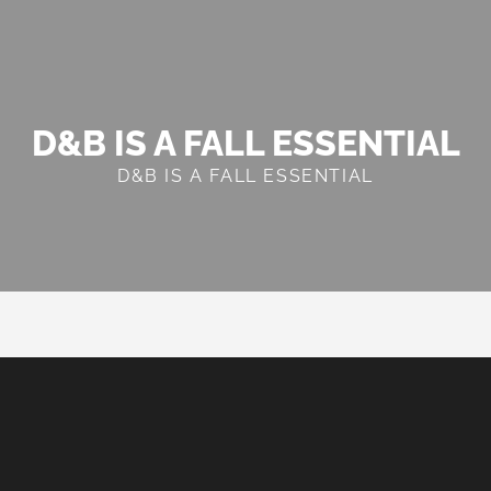
D&B IS A FALL ESSENTIAL
D&B IS A FALL ESSENTIAL