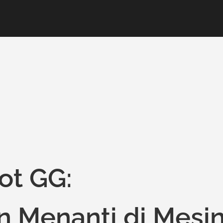
ot GG:
 Menanti di Mesi