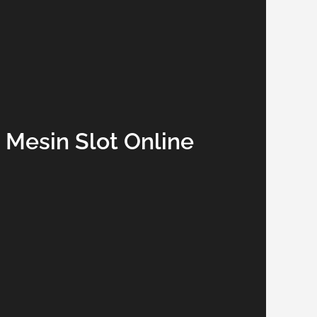
Mesin Slot Online