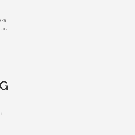
eka
tara
GG
n