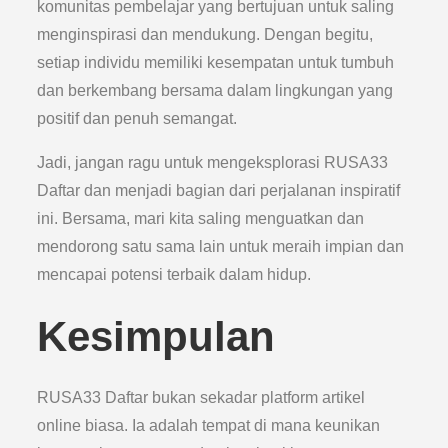
komunitas pembelajar yang bertujuan untuk saling
menginspirasi dan mendukung. Dengan begitu,
setiap individu memiliki kesempatan untuk tumbuh
dan berkembang bersama dalam lingkungan yang
positif dan penuh semangat.
Jadi, jangan ragu untuk mengeksplorasi RUSA33
Daftar dan menjadi bagian dari perjalanan inspiratif
ini. Bersama, mari kita saling menguatkan dan
mendorong satu sama lain untuk meraih impian dan
mencapai potensi terbaik dalam hidup.
Kesimpulan
RUSA33 Daftar bukan sekadar platform artikel
online biasa. Ia adalah tempat di mana keunikan