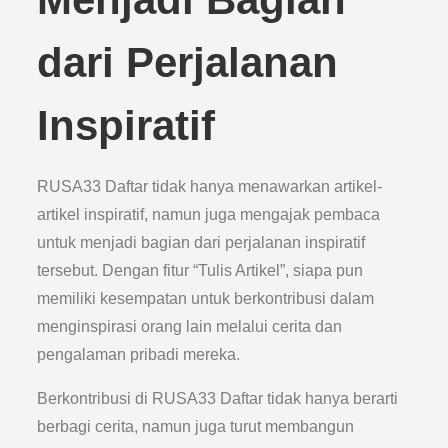
dari Perjalanan
Inspiratif
RUSA33 Daftar tidak hanya menawarkan artikel-
artikel inspiratif, namun juga mengajak pembaca
untuk menjadi bagian dari perjalanan inspiratif
tersebut. Dengan fitur “Tulis Artikel”, siapa pun
memiliki kesempatan untuk berkontribusi dalam
menginspirasi orang lain melalui cerita dan
pengalaman pribadi mereka.
Berkontribusi di RUSA33 Daftar tidak hanya berarti
berbagi cerita, namun juga turut membangun