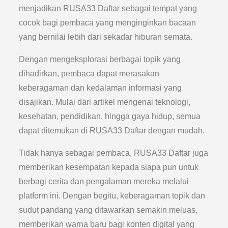
menjadikan RUSA33 Daftar sebagai tempat yang
cocok bagi pembaca yang menginginkan bacaan
yang bernilai lebih dari sekadar hiburan semata.
Dengan mengeksplorasi berbagai topik yang
dihadirkan, pembaca dapat merasakan
keberagaman dan kedalaman informasi yang
disajikan. Mulai dari artikel mengenai teknologi,
kesehatan, pendidikan, hingga gaya hidup, semua
dapat ditemukan di RUSA33 Daftar dengan mudah.
Tidak hanya sebagai pembaca, RUSA33 Daftar juga
memberikan kesempatan kepada siapa pun untuk
berbagi cerita dan pengalaman mereka melalui
platform ini. Dengan begitu, keberagaman topik dan
sudut pandang yang ditawarkan semakin meluas,
memberikan warna baru bagi konten digital yang