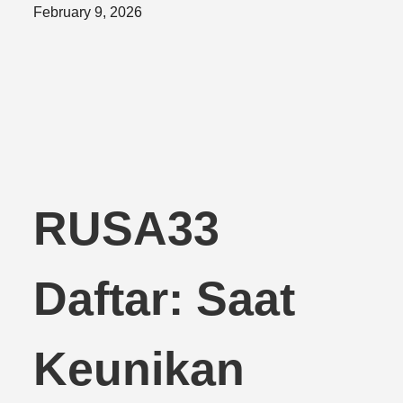
Posted
February 9, 2026
on
RUSA33
Daftar: Saat
Keunikan