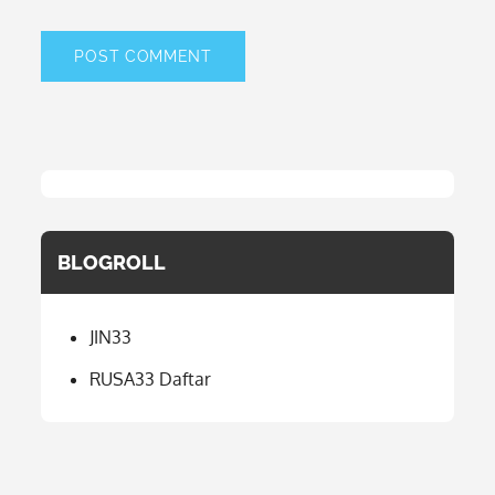
BLOGROLL
JIN33
RUSA33 Daftar