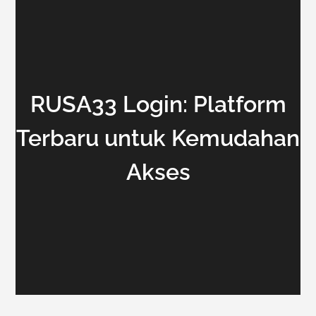
RUSA33 Login: Platform
Terbaru untuk Kemudahan
Akses