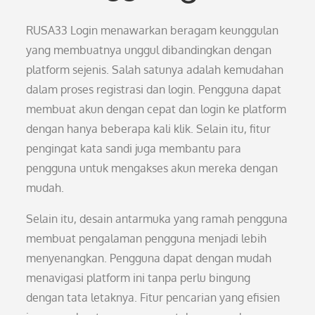
RUSA33 Login menawarkan beragam keunggulan
yang membuatnya unggul dibandingkan dengan
platform sejenis. Salah satunya adalah kemudahan
dalam proses registrasi dan login. Pengguna dapat
membuat akun dengan cepat dan login ke platform
dengan hanya beberapa kali klik. Selain itu, fitur
pengingat kata sandi juga membantu para
pengguna untuk mengakses akun mereka dengan
mudah.
Selain itu, desain antarmuka yang ramah pengguna
membuat pengalaman pengguna menjadi lebih
menyenangkan. Pengguna dapat dengan mudah
menavigasi platform ini tanpa perlu bingung
dengan tata letaknya. Fitur pencarian yang efisien