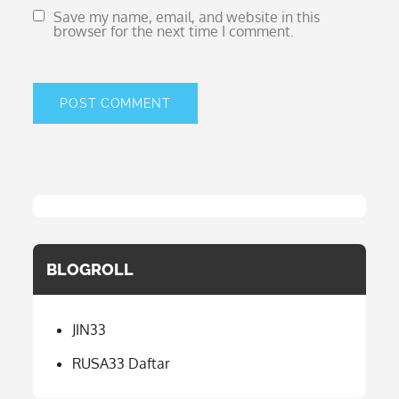
Save my name, email, and website in this
browser for the next time I comment.
BLOGROLL
JIN33
RUSA33 Daftar