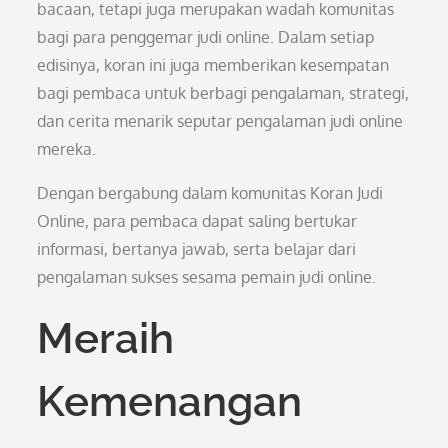
bacaan, tetapi juga merupakan wadah komunitas
bagi para penggemar judi online. Dalam setiap
edisinya, koran ini juga memberikan kesempatan
bagi pembaca untuk berbagi pengalaman, strategi,
dan cerita menarik seputar pengalaman judi online
mereka.
Dengan bergabung dalam komunitas Koran Judi
Online, para pembaca dapat saling bertukar
informasi, bertanya jawab, serta belajar dari
pengalaman sukses sesama pemain judi online.
Meraih
Kemenangan