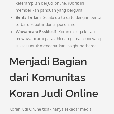
keterampilan berjudi online, rubrik ini
memberikan panduan yang berguna.
Berita Terkini:
Selalu up-to-date dengan berita
terbaru seputar dunia judi online.
Wawancara Eksklusif:
Koran ini juga kerap
mewawancarai para ahli dan pemain judi yang
sukses untuk mendapatkan insight berharga.
Menjadi Bagian
dari Komunitas
Koran Judi Online
Koran Judi Online tidak hanya sekadar media