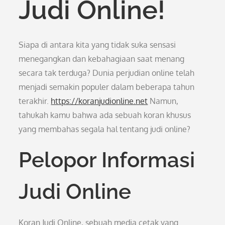
Judi Online!
Siapa di antara kita yang tidak suka sensasi
menegangkan dan kebahagiaan saat menang
secara tak terduga? Dunia perjudian online telah
menjadi semakin populer dalam beberapa tahun
terakhir.
https://koranjudionline.net
Namun,
tahukah kamu bahwa ada sebuah koran khusus
yang membahas segala hal tentang judi online?
Pelopor Informasi
Judi Online
Koran Judi Online, sebuah media cetak yang