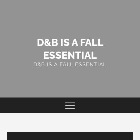
Skip
to
content
D&B IS A FALL
ESSENTIAL
D&B IS A FALL ESSENTIAL