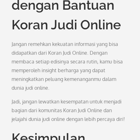
dengan Bantuan
Koran Judi Online
Jangan remehkan kekuatan informasi yang bisa
didapatkan dari Koran Judi Online. Dengan
membaca setiap edisinya secara rutin, kamu bisa
memperoleh insight berharga yang dapat
meningkatkan peluang kemenanganmu dalam
dunia judi online.
Jadi, jangan lewatkan kesempatan untuk menjadi
bagian dari komunitas Koran Judi Online dan
jelajahi dunia judi online dengan lebih percaya diri!
Kesimpulan