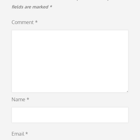
fields are marked
*
Comment
*
Name
*
Email
*