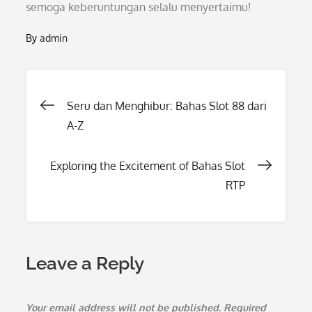
semoga keberuntungan selalu menyertaimu!
By
admin
Post
Seru dan Menghibur: Bahas Slot 88 dari
A-Z
navigation
Exploring the Excitement of Bahas Slot
RTP
Leave a Reply
Your email address will not be published.
Required