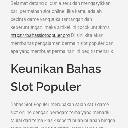
Selamat datang di dunia seru dan mengasyikkan
dari permainan slot online! Jika kamu adalah
pecinta game yang suka tantangan dan
keberuntungan, maka artikel ini cocok untukmu.
https://bahasslotpopuler.org
Di sini kita akan
membahas pengalaman bermain slot populer dan
apa yang membuat permainan ini begitu menarik.
Keunikan Bahas
Slot Populer
Bahas Slot Populer merupakan salah satu game
slot online dengan beragam tema yang menarik.
Mulai dari tema klasik seperti buah-buahan hingga