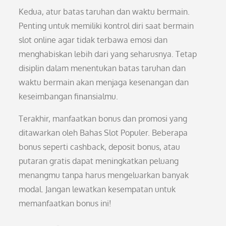
Kedua, atur batas taruhan dan waktu bermain.
Penting untuk memiliki kontrol diri saat bermain
slot online agar tidak terbawa emosi dan
menghabiskan lebih dari yang seharusnya. Tetap
disiplin dalam menentukan batas taruhan dan
waktu bermain akan menjaga kesenangan dan
keseimbangan finansialmu.
Terakhir, manfaatkan bonus dan promosi yang
ditawarkan oleh Bahas Slot Populer. Beberapa
bonus seperti cashback, deposit bonus, atau
putaran gratis dapat meningkatkan peluang
menangmu tanpa harus mengeluarkan banyak
modal. Jangan lewatkan kesempatan untuk
memanfaatkan bonus ini!