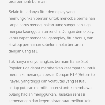
bisa berhenti bermain.
Selain itu, adanya fitur demo play yang
memungkinkan pemain untuk mencoba permainan
tanpa harus menggunakan uang sungguhan juga
menjadi keunggulan tersendiri. Dengan demo play,
kamu dapat mengenali gameplay, fitur bonus, dan
strategi permainan sebelum mulai bertaruh
dengan uang asli.
Tak hanya menyenangkan, bermain Bahas Slot
Populer juga dapat memberikan kesempatan untuk
meraih kemenangan besar. Dengan RTP (Return to
Player) yang tinggi dan volatilitas yang sesuai,
setiap putaran memiliki potensi untuk membawa
pulang hadiah menggiurkan. Rasakan sensasi
kemenangan dan kegembiraan saat melihat koin-