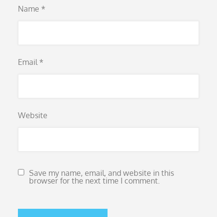
Name
*
Email
*
Website
Save my name, email, and website in this
browser for the next time I comment.