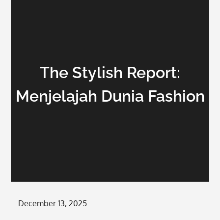
The Stylish Report:
Menjelajah Dunia Fashion
Posted
December 13, 2025
on