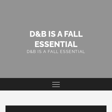
Skip
to
content
D&B IS A FALL
ESSENTIAL
D&B IS A FALL ESSENTIAL