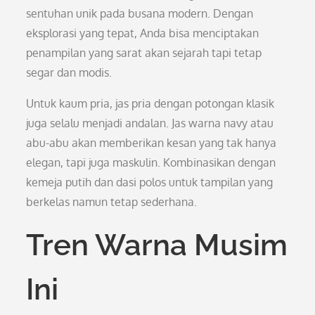
sentuhan unik pada busana modern. Dengan
eksplorasi yang tepat, Anda bisa menciptakan
penampilan yang sarat akan sejarah tapi tetap
segar dan modis.
Untuk kaum pria, jas pria dengan potongan klasik
juga selalu menjadi andalan. Jas warna navy atau
abu-abu akan memberikan kesan yang tak hanya
elegan, tapi juga maskulin. Kombinasikan dengan
kemeja putih dan dasi polos untuk tampilan yang
berkelas namun tetap sederhana.
Tren Warna Musim
Ini