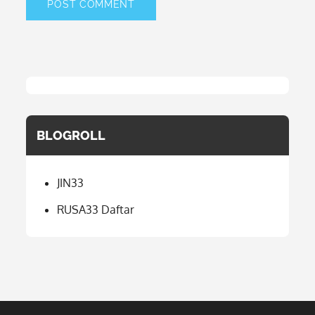
BLOGROLL
JIN33
RUSA33 Daftar